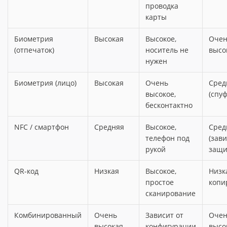
проводка
карты
Биометрия
Высокая
Высокое,
Очен
(отпечаток)
носитель не
высо
нужен
Биометрия (лицо)
Высокая
Очень
Сред
высокое,
(спу
бесконтактно
NFC / смартфон
Средняя
Высокое,
Сред
телефон под
(зави
рукой
защи
QR-код
Низкая
Высокое,
Низк
простое
копи
сканирование
Комбинированный
Очень
Зависит от
Очен
высокая
конфигурации
высо